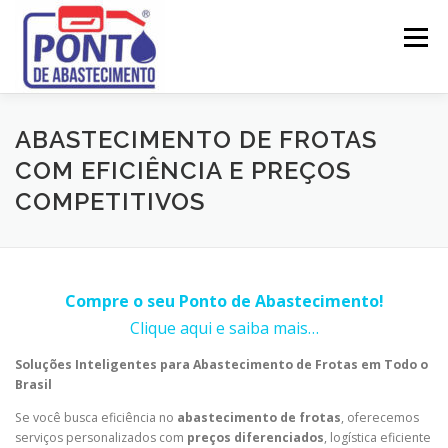
Pular
para
Menu
o
conteúdo
SOBRE
LEGISLAÇÃO
ATESTADOS TÉCNICOS
ABASTECIMENTO DE FROTAS
COM EFICIÊNCIA E PREÇOS
COMPETITIVOS
PROJETOS
LICENCIAMENTO
MANUTENÇÃO
SERVIÇOS
CONTATO
Compre o seu Ponto de Abastecimento!
Clique aqui e saiba mais…
Soluções Inteligentes para Abastecimento de Frotas em Todo o
Brasil
Se você busca eficiência no
abastecimento de frotas
, oferecemos
serviços personalizados com
preços diferenciados
, logística eficiente