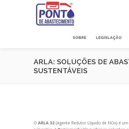
Pular
para
o
conteúdo
SOBRE
LEGISLAÇÃO
ARLA: SOLUÇÕES DE ABA
SUSTENTÁVEIS
O
ARLA 32
(Agente Redutor Líquido de NOx) é um a