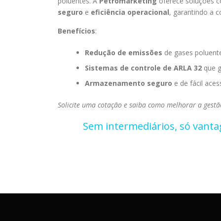
poluentes. A
Petromarketing
oferece soluções c
seguro
e
eficiência operacional
, garantindo a 
Benefícios
:
Redução de emissões
de gases poluente
Sistemas de controle de ARLA 32
que g
Armazenamento seguro
e de fácil aces
Solicite uma cotação e saiba como melhorar a gestã
Sem intermediários, só vanta