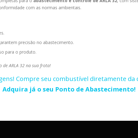
ompletas para o
abastecimento e controle de ARLA 32
, com sis
conformidade com as normas ambientais.
s.
arantem precisão no abastecimento.
so para o produto.
o de ARLA 32 na sua frota!
gens! Compre seu combustível diretamente da d
Adquira já o seu Ponto de Abastecimento!