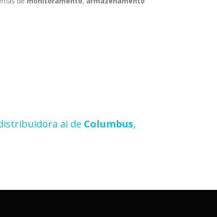
temas de
monitoramento
,
armazenamento
istribuidora ai de
Columbus
,