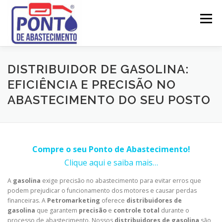
Pular
para
Menu
o
conteúdo
SOBRE
LEGISLAÇÃO
ATESTADOS TÉCNICOS
DISTRIBUIDOR DE GASOLINA:
EFICIÊNCIA E PRECISÃO NO
ABASTECIMENTO DO SEU POSTO
PROJETOS
LICENCIAMENTO
MANUTENÇÃO
SERVIÇOS
CONTATO
Compre o seu Ponto de Abastecimento!
Clique aqui e saiba mais…
A
gasolina
exige precisão no abastecimento para evitar erros que
podem prejudicar o funcionamento dos motores e causar perdas
financeiras. A
Petromarketing
oferece
distribuidores de
gasolina
que garantem
precisão
e
controle total
durante o
processo de abastecimento. Nossos
distribuidores de gasolina
são