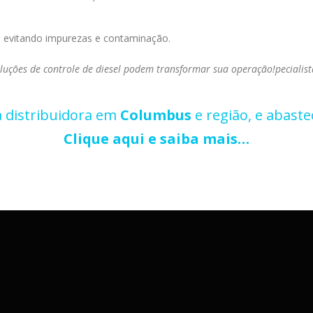
, evitando impurezas e contaminação.
luções de controle de diesel podem transformar sua operação!pecialist
 distribuidora em
Columbus
e região, e abaste
Clique aqui e saiba mais…