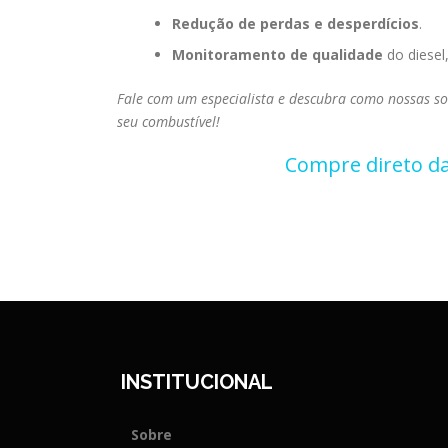
Redução de perdas e desperdícios
.
Monitoramento de qualidade
do diesel
Fale com um especialista e descubra como nossas so
seu combustível!
Compre direto da
INSTITUCIONAL
Sobre