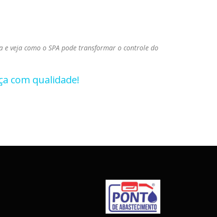
a e veja como o SPA pode transformar o controle do
ça com qualidade!