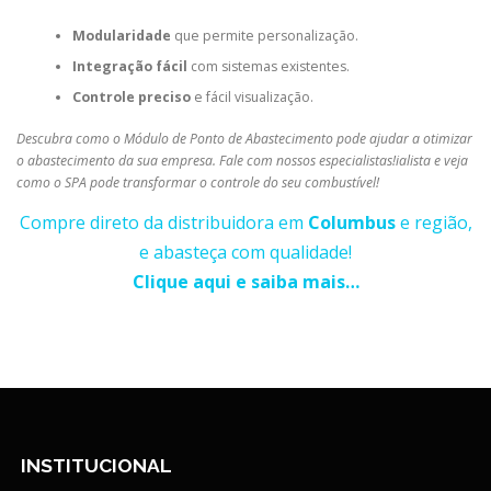
Modularidade
que permite personalização.
Integração fácil
com sistemas existentes.
Controle preciso
e fácil visualização.
Descubra como o Módulo de Ponto de Abastecimento pode ajudar a otimizar
o abastecimento da sua empresa. Fale com nossos especialistas!ialista e veja
como o SPA pode transformar o controle do seu combustível!
Compre direto da distribuidora em
Columbus
e região,
e abasteça com qualidade!
Clique aqui e saiba mais…
INSTITUCIONAL