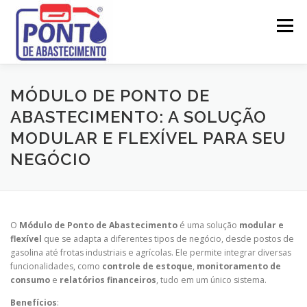
Pular
para
Menu
o
conteúdo
SOBRE
LEGISLAÇÃO
ATESTADOS TÉCNICOS
MÓDULO DE PONTO DE
ABASTECIMENTO: A SOLUÇÃO
MODULAR E FLEXÍVEL PARA SEU
PROJETOS
LICENCIAMENTO
MANUTENÇÃO
NEGÓCIO
SERVIÇOS
CONTATO
O
Módulo de Ponto de Abastecimento
é uma solução
modular e
flexível
que se adapta a diferentes tipos de negócio, desde postos de
gasolina até frotas industriais e agrícolas. Ele permite integrar diversas
funcionalidades, como
controle de estoque
,
monitoramento de
consumo
e
relatórios financeiros
, tudo em um único sistema.
Benefícios
: