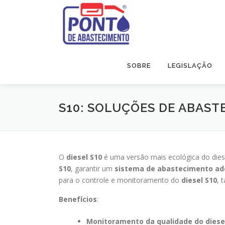
Pular
para
o
conteúdo
SOBRE
LEGISLAÇÃO
S10: SOLUÇÕES DE ABAST
O
diesel S10
é uma versão mais ecológica do dies
S10
, garantir um
sistema de abastecimento a
para o controle e monitoramento do
diesel S10
, 
Benefícios
:
Monitoramento da qualidade do diese