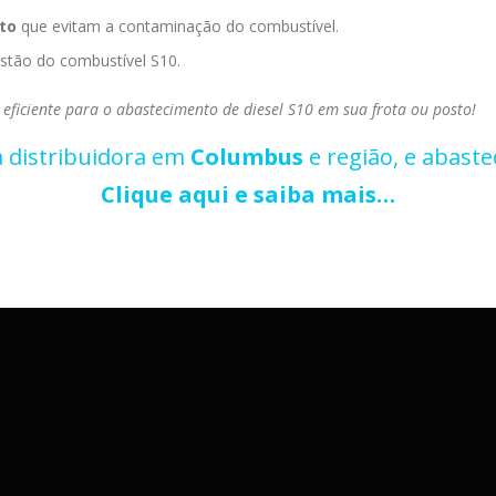
to
que evitam a contaminação do combustível.
gestão do combustível S10.
eficiente para o abastecimento de diesel S10 em sua frota ou posto!
 distribuidora em
Columbus
e região, e abaste
Clique aqui e saiba mais…