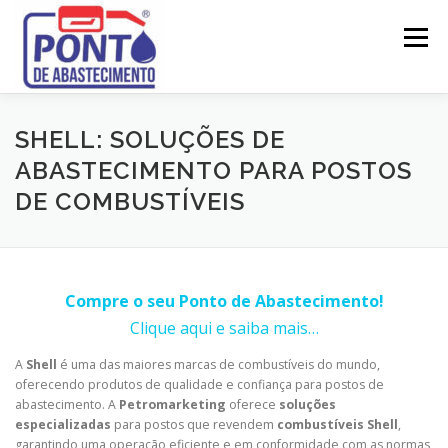
Pular
para
Menu
o
conteúdo
SOBRE
LEGISLAÇÃO
ATESTADOS TÉCNICOS
SHELL: SOLUÇÕES DE
ABASTECIMENTO PARA POSTOS
DE COMBUSTÍVEIS
PROJETOS
LICENCIAMENTO
MANUTENÇÃO
SERVIÇOS
CONTATO
Compre o seu Ponto de Abastecimento!
Clique aqui e saiba mais…
A
Shell
é uma das maiores marcas de combustíveis do mundo,
oferecendo produtos de qualidade e confiança para postos de
abastecimento. A
Petromarketing
oferece
soluções
especializadas
para postos que revendem
combustíveis Shell
,
garantindo uma operação eficiente e em conformidade com as normas