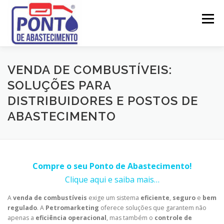
Pular
para
Menu
o
conteúdo
SOBRE
LEGISLAÇÃO
ATESTADOS TÉCNICOS
VENDA DE COMBUSTÍVEIS:
SOLUÇÕES PARA
DISTRIBUIDORES E POSTOS DE
PROJETOS
LICENCIAMENTO
MANUTENÇÃO
ABASTECIMENTO
SERVIÇOS
CONTATO
Compre o seu Ponto de Abastecimento!
Clique aqui e saiba mais…
A
venda de combustíveis
exige um sistema
eficiente
,
seguro
e
bem
regulado
. A
Petromarketing
oferece soluções que garantem não
apenas a
eficiência operacional
, mas também o
controle de